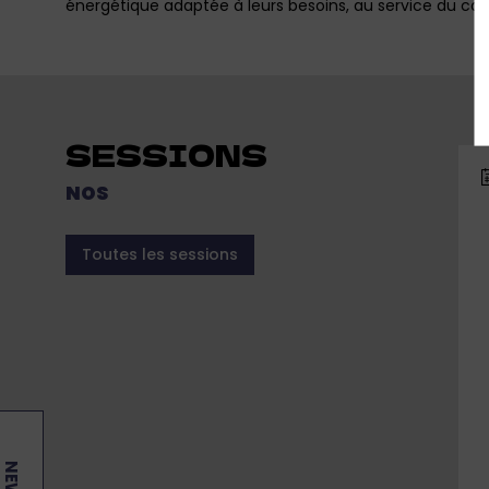
énergétique adaptée à leurs besoins, au service du con
SESSIONS
NOS
Toutes les sessions
re