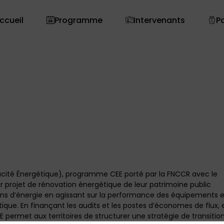
ccueil
Programme
Intervenants
P
ficacité Énergétique), programme CEE porté par la FNCCR avec le
r projet de rénovation énergétique de leur patrimoine public
ions d’énergie en agissant sur la performance des équipements e
tique. En finançant les audits et les postes d’économes de flux, 
EE permet aux territoires de structurer une stratégie de transitio