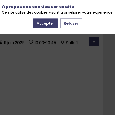
fort des usagers.
A propos des cookies sur ce site
Ce site utilise des cookies visant à améliorer votre expérience.
Accepter
Refuser
11 juin 2025
13:00
-
13:45
Salle 1
Comment créer un cercle
vertueux d'investissement de
la rénovation énergétique à
travers des...