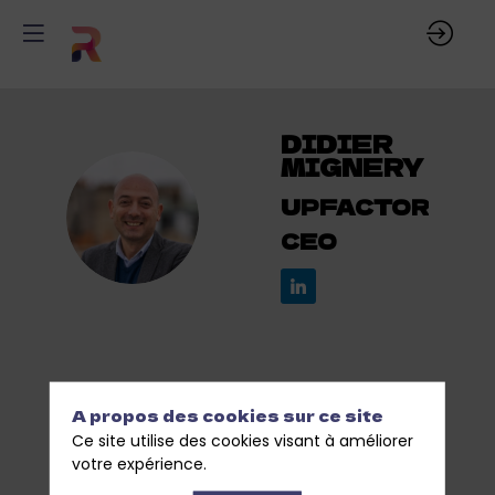
DIDIER
MIGNERY
UPFACTOR
DM
CEO
SES
A propos des cookies sur ce site
SESSIONS
Ce site utilise des cookies visant à améliorer
votre expérience.
Retrouvez la liste de toutes les sessions
présentées par ce speaker pour ne manquer