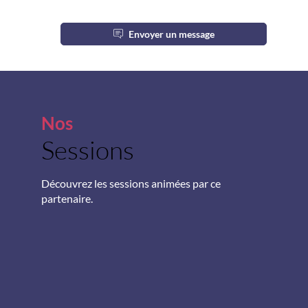
Envoyer un message
Nos
Sessions
S
p
Découvrez les sessions animées par ce
partenaire.