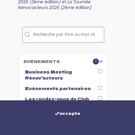
2026 (3ème édition)
et
La Tournée
Rénov'acteurs 2026 (2ème édition)
Aucun
résulta
EVÈNEMENTS
1
Business Meeting
Rénov'acteurs
Evènements partenaires
Les rendez-vous du Club
d'Affaire...
J'accepte
Tournée Rénov'acteurs
WebinR
Je refuse