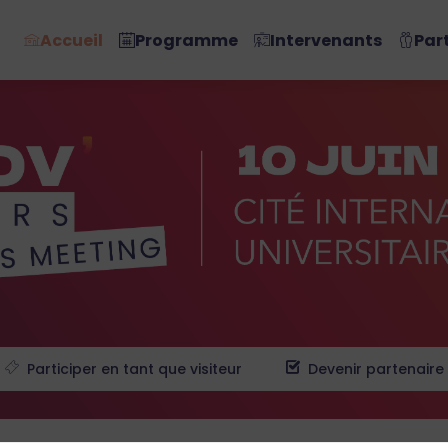
Accueil
Programme
Intervenants
Par
Participer en tant que visiteur
Devenir partenaire