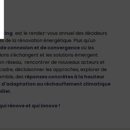
eting
est le rendez-vous annuel des décideurs
és de la rénovation énergétique. Plus qu'un
 de connexion et de convergence
où les
sions s'échangent et les solutions émergent.
on réseau, rencontrer de nouveaux acteurs et
du cadre, décloisonner les approches, explorer de
semble, des
réponses concrètes à la hauteur
et d'adaptation au réchauffement climatique
lier.
i rénove et qui innove !