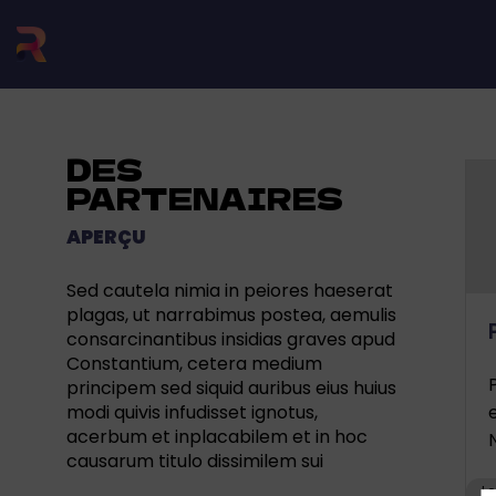
DES
PARTENAIRES
APERÇU
Sed cautela nimia in peiores haeserat
plagas, ut narrabimus postea, aemulis
consarcinantibus insidias graves apud
Constantium, cetera medium
principem sed siquid auribus eius huius
modi quivis infudisset ignotus,
acerbum et inplacabilem et in hoc
N
causarum titulo dissimilem sui
Le