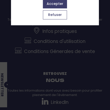
INFORMATIONS
Accepter
PRATIQUES
Refuser
Toutes les informations dont vous avez besoin pour profiter
pleinement de l'évènement.
Infos pratiques
Conditions d'utilisation
Conditions Génerales de vente
RETROUVEZ
NOUS
Toutes les informations dont vous avez besoin pour profiter
pleinement de l'évènement.
LinkedIn